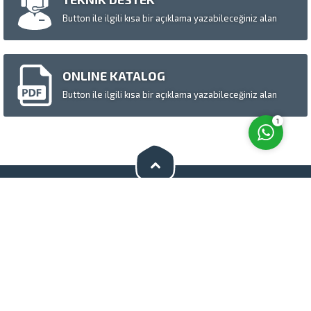
Button ile ilgili kısa bir açıklama yazabileceğiniz alan
Cevap Yaz
ONLINE KATALOG
Button ile ilgili kısa bir açıklama yazabileceğiniz alan
1
Bizi Sosyal Medyada Takip Edin
S.S.S.
Hakkımızda
Basında Biz
Tanıtım Videosu
Katalog
Bursa Köpek Cenneti
Bursa Köpek Çiftliği
Copy Right - 2015