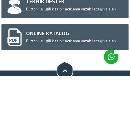
TEKNİK DESTEK
Button ile ilgili kısa bir açıklama yazabileceğiniz alan
Cevap Yaz
ONLINE KATALOG
Button ile ilgili kısa bir açıklama yazabileceğiniz alan
1
Bizi Sosyal Medyada Takip Edin
S.S.S.
Hakkımızda
Basında Biz
Tanıtım Videosu
Katalog
Bursa Köpek Cenneti
Bursa Köpek Çiftliği
Copy Right - 2015