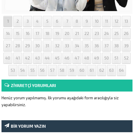
1
2
3
4
5
6
7
8
9
10
11
12
13
14
15
16
17
18
19
20
21
22
23
24
25
26
27
28
29
30
31
32
33
34
35
36
37
38
39
40
41
42
43
44
45
46
47
48
49
50
51
52
53
54
55
56
57
58
59
60
61
62
63
64
ZİYARETÇİ YORUMLARI
Henüz yorum yapılmamış. İlk yorumu aşağıdaki form aracılığıyla siz
yapabilirsiniz.
BİR YORUM YAZIN