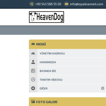
+90 543 586 55 00
info@kopekcenneti.com
MENÜ
YÖNETIM KADROSU
HAKKIMIZDA
BASINDA BIZ
TANITIM VIDEOSU
DIĞER
FOTO GALERİ