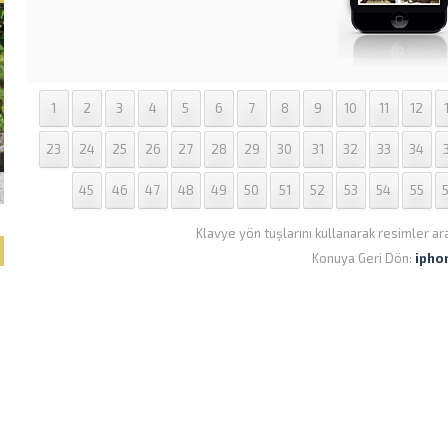
1
2
3
4
5
6
7
8
9
10
11
12
23
24
25
26
27
28
29
30
31
32
33
34
45
46
47
48
49
50
51
52
53
54
55
Klavye yön tuşlarını kullanarak resimler ar
Konuya Geri Dön:
ipho