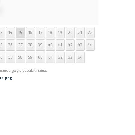
13
14
15
16
17
18
19
20
21
22
35
36
37
38
39
40
41
42
43
44
56
57
58
59
60
61
62
63
64
asında geçiş yapabilirsiniz.
ne.png