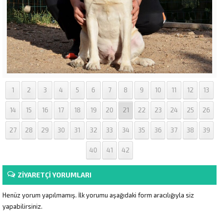
1
2
3
4
5
6
7
8
9
10
11
12
13
14
15
16
17
18
19
20
21
22
23
24
25
26
27
28
29
30
31
32
33
34
35
36
37
38
39
40
41
42
ZİYARETÇİ YORUMLARI
Henüz yorum yapılmamış. İlk yorumu aşağıdaki form aracılığıyla siz
yapabilirsiniz.