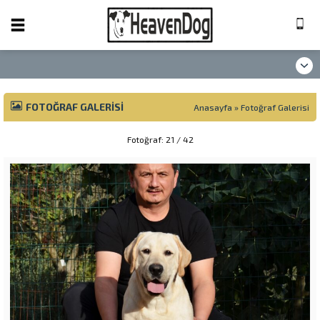
FOTOĞRAF GALERISI
Anasayfa
»
Fotoğraf Galerisi
Fotoğraf: 21 / 42