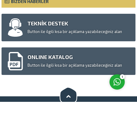
Müşteri Temsilcisi
BİZDEN HABERLER
TEKNİK DESTEK
Button ile ilgili kısa bir açıklama yazabileceğiniz alan
Cevap Yaz
ONLINE KATALOG
Button ile ilgili kısa bir açıklama yazabileceğiniz alan
1
Bizi Sosyal Medyada Takip Edin
S.S.S.
Hakkımızda
Basında Biz
Tanıtım Videosu