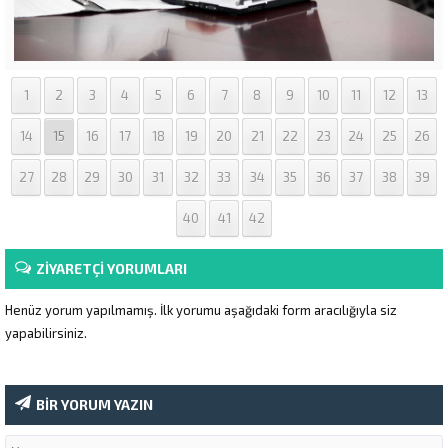
1
2
3
4
5
6
7
8
9
10
11
12
13
14
15
16
17
18
19
20
21
22
23
24
25
26
27
28
29
30
31
32
33
34
35
36
37
38
39
40
41
42
ZİYARETÇİ YORUMLARI
Henüz yorum yapılmamış. İlk yorumu aşağıdaki form aracılığıyla siz
yapabilirsiniz.
BİR YORUM YAZIN