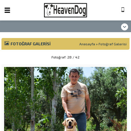
FOTOĞRAF GALERISI
Anasayfa
»
Fotoğraf Galerisi
Fotoğraf: 28 / 42