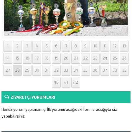
1
2
3
4
5
6
7
8
9
10
11
12
13
14
15
16
17
18
19
20
21
22
23
24
25
26
27
28
29
30
31
32
33
34
35
36
37
38
39
40
41
42
ZİYARETÇİ YORUMLARI
Henüz yorum yapılmamış. İlk yorumu aşağıdaki form aracılığıyla siz
yapabilirsiniz.