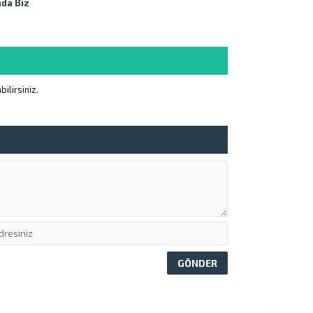
da Biz
ilirsiniz.
Müşteri Temsilcisi
Cevap Yaz