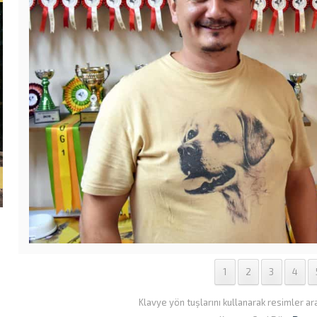
1
2
3
4
Klavye yön tuşlarını kullanarak resimler ar