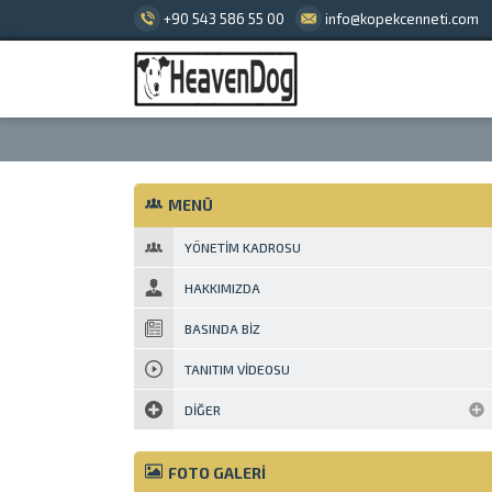
+90 543 586 55 00
info@kopekcenneti.com
MENÜ
YÖNETIM KADROSU
HAKKIMIZDA
BASINDA BIZ
TANITIM VIDEOSU
DIĞER
FOTO GALERİ