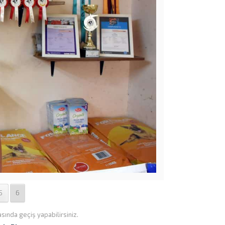
5
6
asında geçiş yapabilirsiniz.