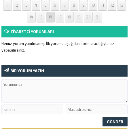
1
2
3
4
5
6
7
8
9
10
11
12
13
14
15
16
17
18
19
20
21
ZİYARETÇİ YORUMLARI
Henüz yorum yapılmamış. İlk yorumu aşağıdaki form aracılığıyla siz
yapabilirsiniz.
BİR YORUM YAZIN