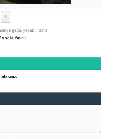
5
asında geçiş yapabilirsiniz.
 Poodle Yavru
ilirsiniz.
Müşteri Temsilcisi