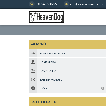
+90 543 586 55 00
info@kopekcenneti.com
MENÜ
YÖNETIM KADROSU
HAKKIMIZDA
BASINDA BIZ
TANITIM VIDEOSU
DIĞER
FOTO GALERİ