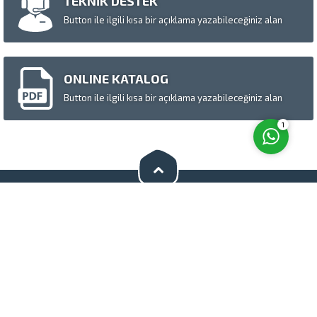
TEKNİK DESTEK
Button ile ilgili kısa bir açıklama yazabileceğiniz alan
Cevap Yaz
ONLINE KATALOG
Button ile ilgili kısa bir açıklama yazabileceğiniz alan
1
Bizi Sosyal Medyada Takip Edin
S.S.S.
Hakkımızda
Basında Biz
Tanıtım Videosu
Katalog
Bursa Köpek Cenneti
Bursa Köpek Çiftliği
Copy Right - 2015